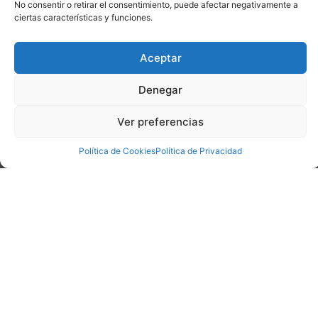
No consentir o retirar el consentimiento, puede afectar negativamente a
ciertas características y funciones.
PISO EN LA VILLA - MIERES
Aceptar
|
|
4
1
122
Denegar
Ref. 4297
Ver preferencias
117.000 €
Política de Cookies
Política de Privacidad
DISPONIBLE