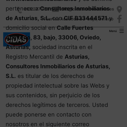
pertenece a
Consultores Inmobiliarios
985 277 270
info@cidasinmobiliaria.es
de Asturias, S.L.
con
CIF B33444571
y
Fuertes Acevedo 83-bajo, Oviedo
domicilio social en
Calle Fuertes
Menú
Acevedo, 83, bajo, 33006, Oviedo,
Asturias,
sociedad inscrita en el
Registro Mercantil de
Asturias,
Consultores Inmobiliarios de Asturias,
S.L.
es titular de los derechos de
propiedad intelectual sobre las Webs y
sus contenidos, sin perjuicio de los
derechos legítimos de terceros. Usted
puede ponerse en contacto con
nosotros en el siguiente correo